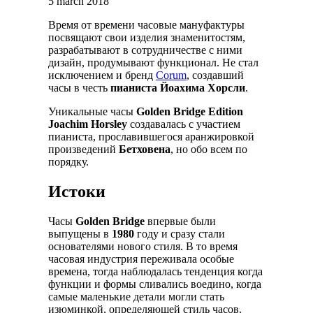
5 march 2018
Время от времени часовые мануфактуры
посвящают свои изделия знаменитостям,
разрабатывают в сотрудничестве с ними
дизайн, продумывают функционал. Не стал
исключением и бренд
Corum
, создавший
часы в честь
пианиста Йоахима Хорсли
.
Уникальные часы
Golden Bridge Edition
Joachim Horsley
создавалась с участием
пианиста, прославившегося аранжировкой
произведений
Бетховена
, но обо всем по
порядку.
Истоки
Часы
Golden Bridge
впервые были
выпущены в
1980
году и сразу стали
основателями нового стиля. В то время
часовая индустрия переживала особые
времена, тогда наблюдалась тенденция когда
функции и формы сливались воедино, когда
самые маленькие детали могли стать
изюминкой, определяющей стиль часов.