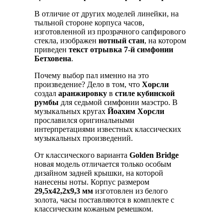
В отличие от других моделей линейки, на
тыльной стороне корпуса часов,
изготовленной из прозрачного сапфирового
стекла, изображен
нотный стан
, на котором
приведен
текст отрывка 7-й симфонии
Бетховена
.
Почему выбор пал именно на это
произведение? Дело в том, что
Хорсли
создал
аранжировку
в
стиле кубинской
румбы
для седьмой симфонии маэстро. В
музыкальных кругах
Йоахим Хорсли
прославился оригинальными
интерпретациями известных классических
музыкальных произведений.
От классического варианта
Golden Bridge
новая модель отличается только особым
дизайном задней крышки, на которой
нанесены ноты. Корпус размером
29,5х42,2х9,3 мм
изготовлен из белого
золота, часы поставляются в комплекте с
классическим кожаным ремешком.