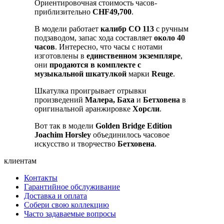
Ориентировочная стоимость часов-
приблизительно
CHF49,700
.
В модели работает
калибр CO 113
с ручным
подзаводом, запас хода составляет
около 40
часов
. Интересно, что часы с нотами
изготовлены в
единственном экземпляре
,
они
продаются
в комплекте с
музыкальной шкатулкой
марки
Reuge
.
Шкатулка проигрывает отрывки
произведений
Малера, Баха
и
Бетховена
в
оригинальной аранжировке
Хорсли
.
Вот так в модели
Golden Bridge Edition
Joachim Horsley
объединилось часовое
искусство и творчество
Бетховена
.
клиентам
Контакты
Гарантийное обслуживание
Доставка и оплата
Собери свою коллекцию
Часто задаваемые вопросы