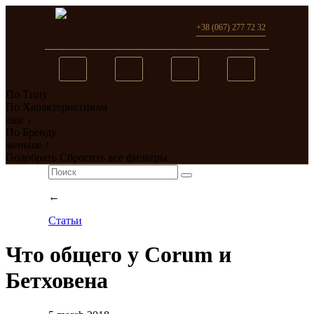
+38 (067) 277 72 32
По Типу
Вы добавили в сравнение
По Характеристикам
еще ↓
0
товар(ов)
По Бренду
меньше ↑
перейти
Подобрать
Сбросить все фильтры
←
Статьи
Что общего у Corum и
Бетховена