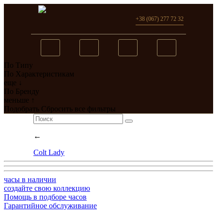
+38 (067) 277 72 32
По Типу
Вы добавили в сравнение
По Характеристикам
еще ↓
0
товар(ов)
По Бренду
меньше ↑
перейти
Подобрать
Сбросить все фильтры
←
Colt Lady
часы в наличии
создайте свою коллекцию
Помощь в подборе часов
Гарантийное обслуживание