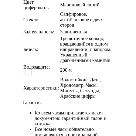
Цвет
Мариновый синий
циферблата:
Сапфировое,
Стекло:
антибликовое с двух
сторон
Задняя панель:
Завинченная
Трещоточное кольцо,
вращающийся в одном
Безель:
направлении, с запором.
Украшенный
драгоценными камнями
Водозащита:
200 м
i
Водостойкие, Дата,
Хронометр, Часы,
Характеристики:
Минуты, Секунды,
Арабские цифры
Гарантия
Ко всем часам прилагается пакет
документов: гарантийный талон и
книжка
Все новые часы обязательно
поставляются в оригинальной