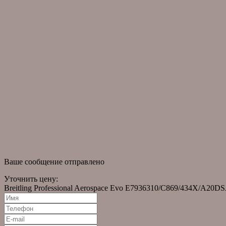
Гарантийное обслуживание
Доставка и оплата
Собери свою коллекцию
Часто задаваемые вопросы
информация
О компании
Оригинальные часы
Помощь в подборе часов
Часы в наличии
Правовая информация
новости
Новости
Статьи
Ваше сообщение отправлено
Уточнить цену:
Breitling Professional Aerospace Evo E7936310/C869/434X/A20D