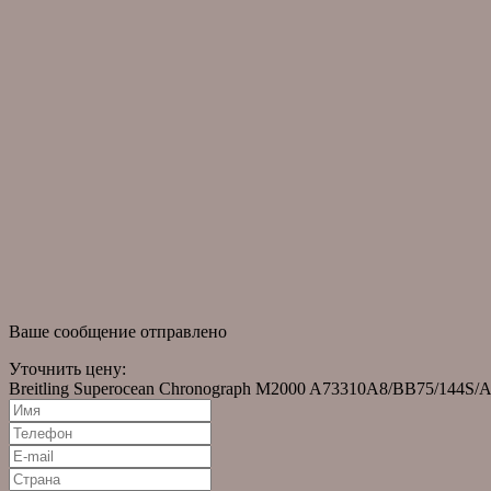
Доставка и оплата
Собери свою коллекцию
Часто задаваемые вопросы
информация
О компании
Оригинальные часы
Помощь в подборе часов
Часы в наличии
Правовая информация
новости
Новости
Статьи
Ваше сообщение отправлено
Уточнить цену:
Breitling Superocean Chronograph M2000 A73310A8/BB75/144S/