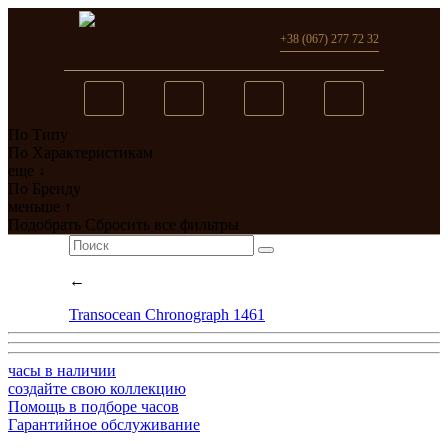
+38 (067) 277 72 32
По Типу
Вы добавили в сравнение
По Характеристикам
еще ↓
0
товар(ов)
По Бренду
меньше ↑
перейти
Подобрать
Сбросить все фильтры
←
Transocean Chronograph 1461
часы в наличии
создайте свою коллекцию
Помощь в подборе часов
Гарантийное обслуживание