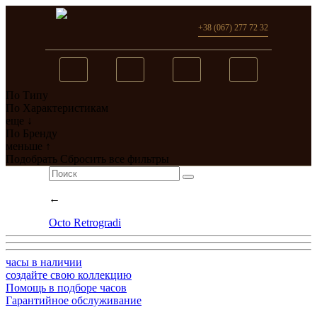
+38 (067) 277 72 32
По Типу
Вы добавили в сравнение
По Характеристикам
еще ↓
0
товар(ов)
По Бренду
меньше ↑
перейти
Подобрать
Сбросить все фильтры
←
Octo Retrogradi
часы в наличии
создайте свою коллекцию
Помощь в подборе часов
Гарантийное обслуживание