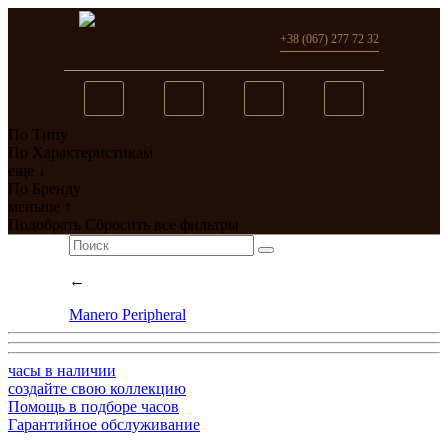
+38 (067) 277 72 32
По Типу
Вы добавили в сравнение
По Характеристикам
еще ↓
0
товар(ов)
По Бренду
меньше ↑
перейти
Подобрать
Сбросить все фильтры
←
Manero Peripheral
часы в наличии
создайте свою коллекцию
Помощь в подборе часов
Гарантийное обслуживание