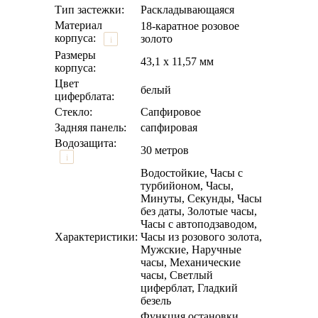
Тип застежки:
Раскладывающаяся
Материал
18-каратное розовое
корпуса:
золото
i
Размеры
43,1 х 11,57 мм
корпуса:
Цвет
белый
циферблата:
Стекло:
Сапфировое
Задняя панель:
сапфировая
Водозащита:
30 метров
i
Водостойкие, Часы с
турбийоном, Часы,
Минуты, Секунды, Часы
без даты, Золотые часы,
Часы с автоподзаводом,
Характеристики:
Часы из розового золота,
Мужские, Наручные
часы, Механические
часы, Светлый
циферблат, Гладкий
безель
Функция остановки