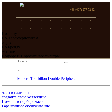
+38 (067) 277 72 32
По Типу
Вы добавили в сравнение
По Характеристикам
еще ↓
0
товар(ов)
По Бренду
меньше ↑
перейти
Подобрать
Сбросить все фильтры
←
Manero Tourbillon Double Peripheral
часы в наличии
создайте свою коллекцию
Помощь в подборе часов
Гарантийное обслуживание