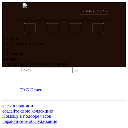
+38 (067) 277 72 32
По Типу
Вы добавили в сравнение
По Характеристикам
еще ↓
0
товар(ов)
По Бренду
меньше ↑
перейти
Подобрать
Сбросить все фильтры
←
TAG Heuer
часы в наличии
создайте свою коллекцию
Помощь в подборе часов
Гарантийное обслуживание