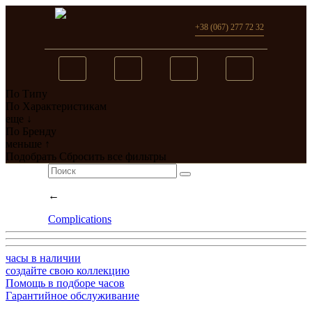
+38 (067) 277 72 32
По Типу
Вы добавили в сравнение
По Характеристикам
еще ↓
0
товар(ов)
По Бренду
меньше ↑
перейти
Подобрать
Сбросить все фильтры
←
Complications
часы в наличии
создайте свою коллекцию
Помощь в подборе часов
Гарантийное обслуживание