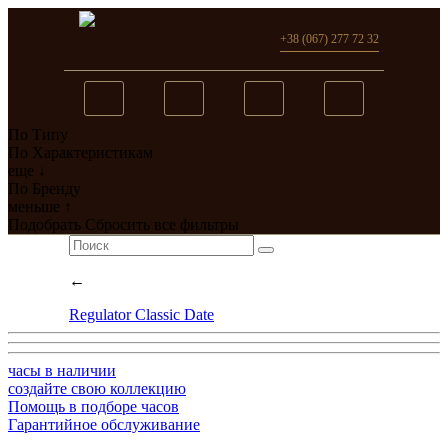
+38 (067) 277 72 32
По Типу
Вы добавили в сравнение
По Характеристикам
еще ↓
0
товар(ов)
По Бренду
меньше ↑
перейти
Подобрать
Сбросить все фильтры
←
Regulator Classic Date
часы в наличии
создайте свою коллекцию
Помощь в подборе часов
Гарантийное обслуживание