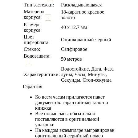
Тип застежки:
Раскладывающаяся
Материал
18-каратное красное
корпуса:
золото
i
Размеры
40 х 12.7 мм
корпуса:
Цвет
Оцинкованный черный
циферблата:
Стекло:
Сапфировое
Водозащита:
50 метров
i
Водостойкие, Дата, Фаза
Характеристики:
луны, Часы, Минуты,
Секунды, Стоп-секунда
Гарантия
Ко всем часам прилагается пакет
документов: гарантийный талон и
книжка
Все новые часы обязательно
поставляются в оригинальной
упаковке
На каждом экземпляре выгравирован
оригинальный серийный номер