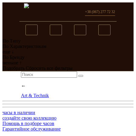
+38 (067) 277 72 32
По Типу
Вы добавили в сравнение
По Характеристикам
еще ↓
0
товар(ов)
По Бренду
меньше ↑
перейти
Подобрать
Сбросить все фильтры
←
Art & Technik
часы в наличии
создайте свою коллекцию
Помощь в подборе часов
Гарантийное обслуживание