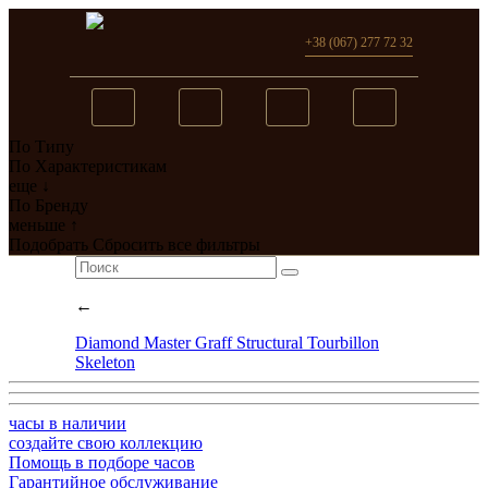
+38 (067) 277 72 32
По Типу
Вы добавили в сравнение
По Характеристикам
еще ↓
0
товар(ов)
По Бренду
меньше ↑
перейти
Подобрать
Сбросить все фильтры
←
Diamond Master Graff Structural Tourbillon
Skeleton
часы в наличии
создайте свою коллекцию
Помощь в подборе часов
Гарантийное обслуживание