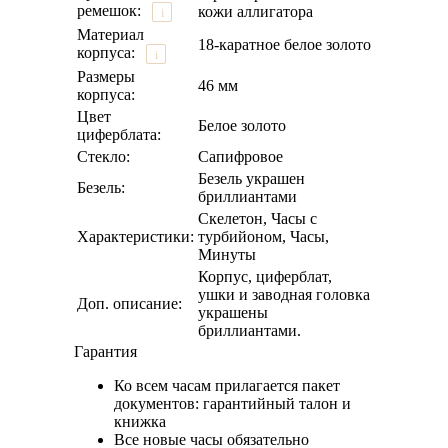
ремешок:
кожи аллигатора
i
Материал
18-каратное белое золото
корпуса:
i
Размеры
46 мм
корпуса:
Цвет
Белое золото
циферблата:
Стекло:
Сапифровое
Безель украшен
Безель:
бриллиантами
Скелетон, Часы с
Характеристики:
турбийоном, Часы,
Минуты
Корпус, циферблат,
ушки и заводная головка
Доп. описание:
украшены
бриллиантами.
Гарантия
Ко всем часам прилагается пакет
документов: гарантийный талон и
книжка
Все новые часы обязательно