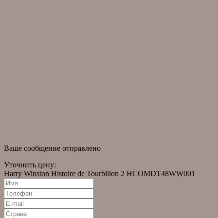
Доставка и оплата
Собери свою коллекцию
Часто задаваемые вопросы
информация
О компании
Оригинальные часы
Помощь в подборе часов
Часы в наличии
Правовая информация
новости
Новости
Статьи
Ваше сообщение отправлено
Уточнить цену:
Harry Winston Histoire de Tourbillon 2 HCOMDT48WW001