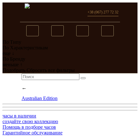
+38 (067) 277 72 32
По Типу
Вы добавили в сравнение
По Характеристикам
еще ↓
0
товар(ов)
По Бренду
меньше ↑
перейти
Подобрать
Сбросить все фильтры
←
Australian Edition
часы в наличии
создайте свою коллекцию
Помощь в подборе часов
Гарантийное обслуживание