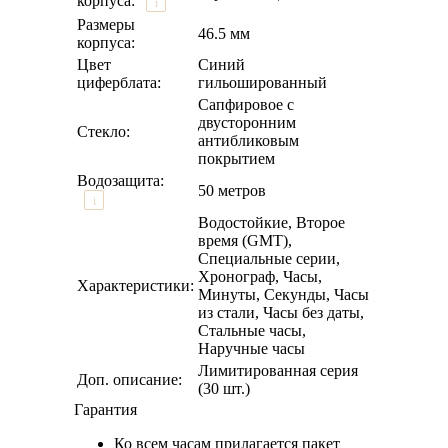
корпуса:
i
Размеры
46.5 мм
корпуса:
Цвет
Синий
циферблата:
гильошированный
Сапфировое с
двусторонним
Стекло:
антибликовым
покрытием
Водозащита:
50 метров
i
Водостойкие, Второе
время (GMT),
Специальные серии,
Хронограф, Часы,
Характеристики:
Минуты, Секунды, Часы
из стали, Часы без даты,
Стальные часы,
Наручные часы
Лимитированная серия
Доп. описание:
(30 шт.)
Гарантия
Ко всем часам прилагается пакет