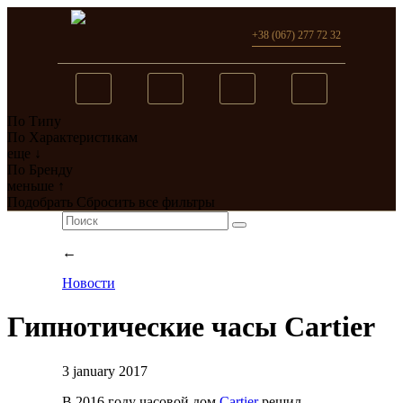
+38 (067) 277 72 32
По Типу
Вы добавили в сравнение
По Характеристикам
еще ↓
0
товар(ов)
По Бренду
меньше ↑
перейти
Подобрать
Сбросить все фильтры
←
Новости
Гипнотические часы Cartier
3 january 2017
В 2016 году часовой дом
Cartier
решил