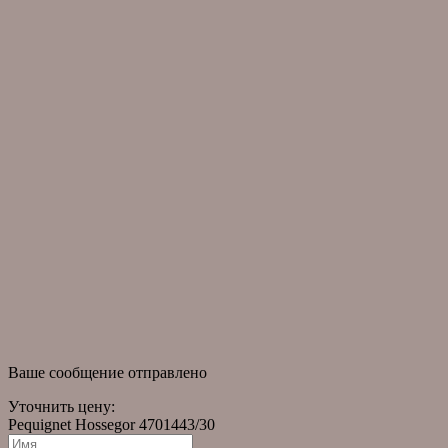
клиентам
Контакты
Гарантийное обслуживание
Доставка и оплата
Собери свою коллекцию
Часто задаваемые вопросы
информация
О компании
Оригинальные часы
Помощь в подборе часов
Часы в наличии
Правовая информация
новости
Новости
Статьи
Ваше сообщение отправлено
Уточнить цену:
Pequignet Hossegor 4701443/30