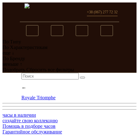
+38 (067) 277 72 32
По Типу
Вы добавили в сравнение
По Характеристикам
еще ↓
0
товар(ов)
По Бренду
меньше ↑
перейти
Подобрать
Сбросить все фильтры
←
Royale Triomphe
часы в наличии
создайте свою коллекцию
Помощь в подборе часов
Гарантийное обслуживание