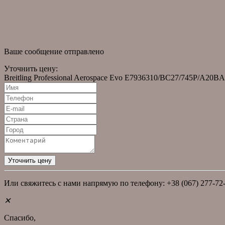
новости
Новости
Статьи
Ваше сообщение отправлено
Уточнить цену:
Breitling Professional Aerospace Evo E7936310/BC27/745P/A20B
Или свяжитесь с нами напрямую по телефону: +38 (067) 277-72
✕
Спасибо,