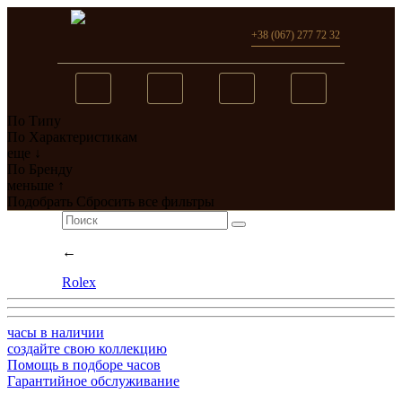
+38 (067) 277 72 32
По Типу
Вы добавили в сравнение
По Характеристикам
еще ↓
0
товар(ов)
По Бренду
меньше ↑
перейти
Подобрать
Сбросить все фильтры
←
Rolex
часы в наличии
создайте свою коллекцию
Помощь в подборе часов
Гарантийное обслуживание