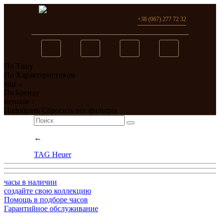
+38 (067) 277 72 32
По Типу
Вы добавили в сравнение
По Характеристикам
еще ↓
0
товар(ов)
По Бренду
меньше ↑
перейти
Подобрать
Сбросить все фильтры
←
TAG Heuer
часы в наличии
создайте свою коллекцию
Помощь в подборе часов
Гарантийное обслуживание