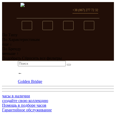
+38 (067) 277 72 32
По Типу
Вы добавили в сравнение
По Характеристикам
еще ↓
0
товар(ов)
По Бренду
меньше ↑
перейти
Подобрать
Сбросить все фильтры
←
Golden Bridge
часы в наличии
создайте свою коллекцию
Помощь в подборе часов
Гарантийное обслуживание