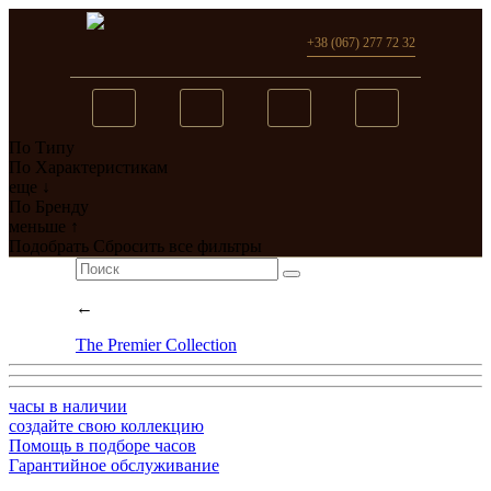
+38 (067) 277 72 32
По Типу
Вы добавили в сравнение
По Характеристикам
еще ↓
0
товар(ов)
По Бренду
меньше ↑
перейти
Подобрать
Сбросить все фильтры
←
The Premier Collection
часы в наличии
создайте свою коллекцию
Помощь в подборе часов
Гарантийное обслуживание