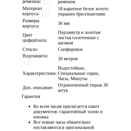
ремешок:
ремешок
i
Материал
18-каратное белое золото
корпуса:
украшен бриллиантами
i
Размеры
36 мм
корпуса:
Перламутр и золотые
Цвет
листья сплетенные с
циферблата:
шелком
Стекло:
Сапфировое
Водозащита:
30 метров
i
Водостойкие,
Характеристики:
Специальные серии,
Часы, Минуты
Ограниченный тираж 30
Доп. описание:
штук
Гарантия
Ко всем часам прилагается пакет
документов: гарантийный талон и
книжка
Все новые часы обязательно
поставляются в оригинальной