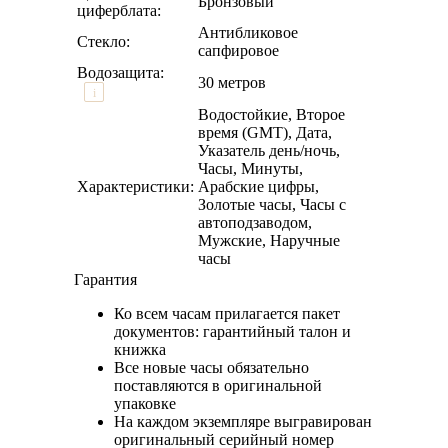
Бронзовый
циферблата:
Антибликовое
Стекло:
сапфировое
Водозащита:
30 метров
i
Водостойкие, Второе
время (GMT), Дата,
Указатель день/ночь,
Часы, Минуты,
Характеристики:
Арабские цифры,
Золотые часы, Часы с
автоподзаводом,
Мужские, Наручные
часы
Гарантия
Ко всем часам прилагается пакет
документов: гарантийный талон и
книжка
Все новые часы обязательно
поставляются в оригинальной
упаковке
На каждом экземпляре выгравирован
оригинальный серийный номер