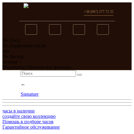
+38 (067) 277 72 32
По Типу
Вы добавили в сравнение
По Характеристикам
еще ↓
0
товар(ов)
По Бренду
меньше ↑
перейти
Подобрать
Сбросить все фильтры
←
Signature
часы в наличии
создайте свою коллекцию
Помощь в подборе часов
Гарантийное обслуживание