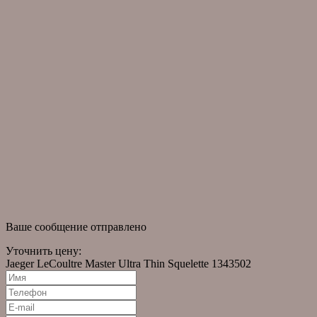
Гарантийное обслуживание
Доставка и оплата
Собери свою коллекцию
Часто задаваемые вопросы
информация
О компании
Оригинальные часы
Помощь в подборе часов
Часы в наличии
Правовая информация
новости
Новости
Статьи
Ваше сообщение отправлено
Уточнить цену:
Jaeger LeCoultre Master Ultra Thin Squelette 1343502