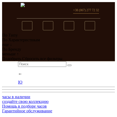
+38 (067) 277 72 32
По Типу
Вы добавили в сравнение
По Характеристикам
еще ↓
0
товар(ов)
По Бренду
меньше ↑
перейти
Подобрать
Сбросить все фильтры
←
IO
часы в наличии
создайте свою коллекцию
Помощь в подборе часов
Гарантийное обслуживание