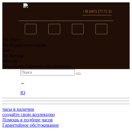
+38 (067) 277 72 32
По Типу
Вы добавили в сравнение
По Характеристикам
еще ↓
0
товар(ов)
По Бренду
меньше ↑
перейти
Подобрать
Сбросить все фильтры
←
IO
часы в наличии
создайте свою коллекцию
Помощь в подборе часов
Гарантийное обслуживание