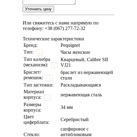
Или свяжитесь с нами напрямую по
телефону: +38 (067) 277-72-32
Технические характеристики
Бренд:
Pequignet
Тип:
Часы женские
i
Тип калибра
Кварцевый, Calibre SII
(механизм):
VJ21
i
Браслет/
браслет из нержавеющей
ремешок:
стали
i
Тип застежки:
Раскладывающаяся
Материал
нержавеющая сталь
корпуса:
i
Размеры
34 мм
корпуса:
Цвет
Серебристый
циферблата:
сапфировое с
Стекло:
антибликовым