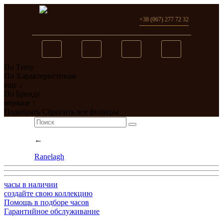
+38 (067) 277 72 32
По Типу
Вы добавили в сравнение
По Характеристикам
еще ↓
0
товар(ов)
По Бренду
меньше ↑
перейти
Подобрать
Сбросить все фильтры
←
Ranelagh
часы в наличии
создайте свою коллекцию
Помощь в подборе часов
Гарантийное обслуживание