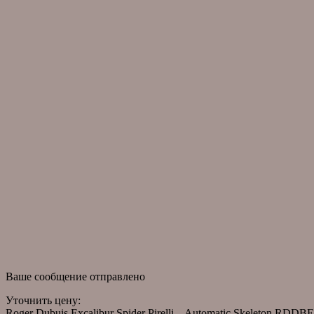
клиентам
Контакты
Гарантийное обслуживание
Доставка и оплата
Собери свою коллекцию
Часто задаваемые вопросы
информация
О компании
Оригинальные часы
Помощь в подборе часов
Часы в наличии
Правовая информация
новости
Новости
Статьи
Ваше сообщение отправлено
Уточнить цену:
Roger Dubuis Excalibur Spider Pirelli – Automatic Skeleton RDD