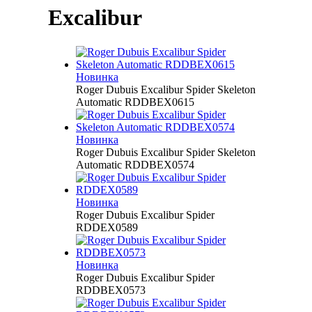
Excalibur
Новинка
Roger Dubuis Excalibur Spider Skeleton
Automatic RDDBEX0615
Новинка
Roger Dubuis Excalibur Spider Skeleton
Automatic RDDBEX0574
Новинка
Roger Dubuis Excalibur Spider
RDDEX0589
Новинка
Roger Dubuis Excalibur Spider
RDDBEX0573