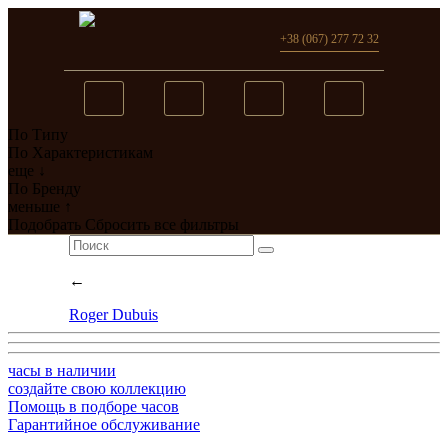
+38 (067) 277 72 32
По Типу
Вы добавили в сравнение
По Характеристикам
еще ↓
0
товар(ов)
По Бренду
меньше ↑
перейти
Подобрать
Сбросить все фильтры
←
Roger Dubuis
часы в наличии
создайте свою коллекцию
Помощь в подборе часов
Гарантийное обслуживание