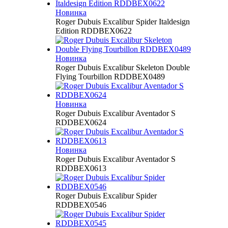
Новинка
Roger Dubuis Excalibur Spider Italdesign
Edition RDDBEX0622
Новинка
Roger Dubuis Excalibur Skeleton Double
Flying Tourbillon RDDBEX0489
Новинка
Roger Dubuis Excalibur Aventador S
RDDBEX0624
Новинка
Roger Dubuis Excalibur Aventador S
RDDBEX0613
Roger Dubuis Excalibur Spider
RDDBEX0546