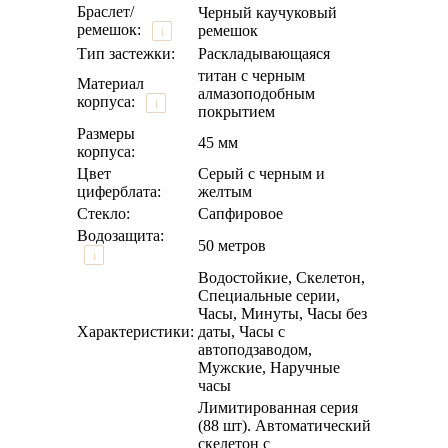
Браслет/
Черный каучуковый
ремешок:
ремешок
i
Тип застежки:
Раскладывающаяся
титан с черным
Материал
алмазоподобным
корпуса:
i
покрытием
Размеры
45 мм
корпуса:
Цвет
Серый с черным и
циферблата:
желтым
Стекло:
Сапфировое
Водозащита:
50 метров
i
Водостойкие, Скелетон,
Специальные серии,
Часы, Минуты, Часы без
Характеристики:
даты, Часы с
автоподзаводом,
Мужские, Наручные
часы
Лимитированная серия
(88 шт). Автоматический
скелетон с