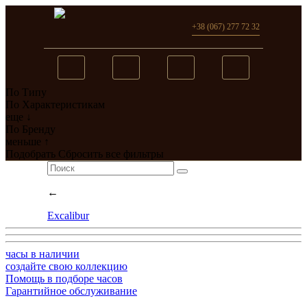
+38 (067) 277 72 32
По Типу
Вы добавили в сравнение
По Характеристикам
еще ↓
0
товар(ов)
По Бренду
меньше ↑
перейти
Подобрать
Сбросить все фильтры
←
Excalibur
часы в наличии
создайте свою коллекцию
Помощь в подборе часов
Гарантийное обслуживание