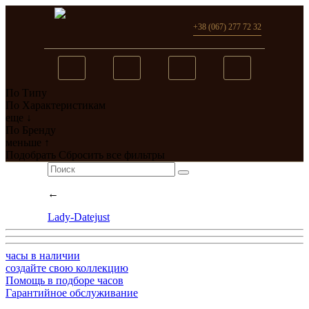
+38 (067) 277 72 32
По Типу
Вы добавили в сравнение
По Характеристикам
еще ↓
0
товар(ов)
По Бренду
меньше ↑
перейти
Подобрать
Сбросить все фильтры
←
Lady-Datejust
часы в наличии
создайте свою коллекцию
Помощь в подборе часов
Гарантийное обслуживание