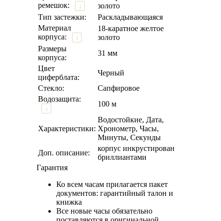
ремешок:
золото
i
Тип застежки:
Раскладывающаяся
Материал
18-каратное желтое
корпуса:
золото
i
Размеры
31 мм
корпуса:
Цвет
Черный
циферблата:
Стекло:
Сапфировое
Водозащита:
100 м
i
Водостойкие, Дата,
Характеристики:
Хронометр, Часы,
Минуты, Секунды
корпус инкрустирован
Доп. описание:
бриллиантами
Гарантия
Ко всем часам прилагается пакет
документов: гарантийный талон и
книжка
Все новые часы обязательно
поставляются в оригинальной