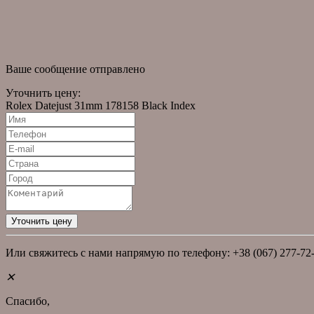
новости
Новости
Статьи
Ваше сообщение отправлено
Уточнить цену:
Rolex Datejust 31mm 178158 Black Index
Или свяжитесь с нами напрямую по телефону: +38 (067) 277-72
✕
Спасибо,