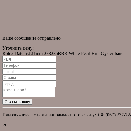
Правовая информация
новости
Новости
Статьи
Ваше сообщение отправлено
Уточнить цену:
Rolex Datejust 31mm 278285RBR White Pearl Brill Oyster-band
Или свяжитесь с нами напрямую по телефону: +38 (067) 277-72
✕