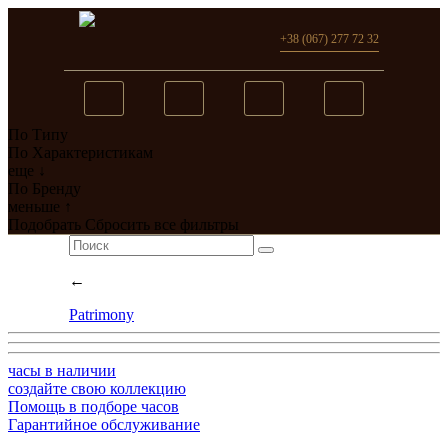
+38 (067) 277 72 32
По Типу
Вы добавили в сравнение
По Характеристикам
еще ↓
0
товар(ов)
По Бренду
меньше ↑
перейти
Подобрать
Сбросить все фильтры
←
Patrimony
часы в наличии
создайте свою коллекцию
Помощь в подборе часов
Гарантийное обслуживание