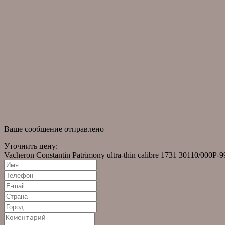
информация
О компании
Оригинальные часы
Помощь в подборе часов
Часы в наличии
Правовая информация
новости
Новости
Статьи
Ваше сообщение отправлено
Уточнить цену:
Vacheron Constantin Patrimony ultra-thin calibre 1731 30110/000P-